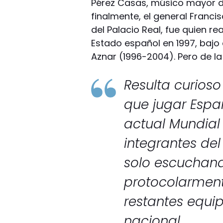
Pérez Casas, músico mayor de
finalmente, el general Franci
del Palacio Real, fue quien rea
Estado español en 1997, bajo
Aznar (1996-2004). Pero de la 
Resulta curios
que jugar Espa
actual Mundial 
integrantes del
solo escuchand
protocolarment
restantes equi
nacional.