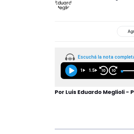
Agr
Escuchá la nota complet
1
1.5
10
10
Por Luis Eduardo Meglioli - 