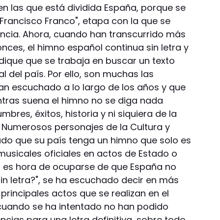
 las que está dividida España, porque se
rancisco Franco", etapa con la que se
ncia. Ahora, cuando han transcurrido más
ces, el himno español continua sin letra y
dique que se trabaja en buscar un texto
al del país. Por ello, son muchas las
han escuchado a lo largo de los años y que
ntras suena el himno no se diga nada
bres, éxitos, historia y ni siquiera de la
. Numerosos personajes de la Cultura y
cado que su país tenga un himno que solo es
musicales oficiales en actos de Estado o
ya es hora de ocuparse de que España no
in letra?", se ha escuchado decir en más
 principales actos que se realizan en el
e cuando se ha intentado no han podido
cias para una letra definitiva, sobre todo