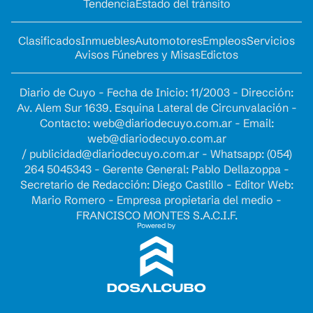
Tendencia
Estado del tránsito
Clasificados
Inmuebles
Automotores
Empleos
Servicios
Avisos Fúnebres y Misas
Edictos
Diario de Cuyo - Fecha de Inicio: 11/2003 - Dirección:
Av. Alem Sur 1639. Esquina Lateral de Circunvalación -
Contacto:
web@diariodecuyo.com.ar
- Email:
web@diariodecuyo.com.ar
/
publicidad@diariodecuyo.com.ar
-
Whatsapp: (054)
264 5045343 - Gerente General: Pablo Dellazoppa -
Secretario de Redacción: Diego Castillo - Editor Web:
Mario Romero - Empresa propietaria del medio -
FRANCISCO MONTES S.A.C.I.F.