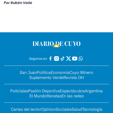
Por
Rubén Valle
Seguinos en:
San Juan
Política
Economía
Cuyo Minero
Suplemento Verde
Revista OH
Policiales
Pasión Deportiva
Espectáculos
Argentina
El Mundo
Recetas
En las redes
Cartas del lector
Opinion
Sociales
Salud
Tecnología