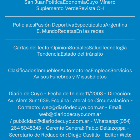
San Juan
Política
Economía
Cuyo Minero
Suplemento Verde
Revista OH
Policiales
Pasión Deportiva
Espectáculos
Argentina
El Mundo
Recetas
En las redes
Cartas del lector
Opinion
Sociales
Salud
Tecnología
Tendencia
Estado del tránsito
Clasificados
Inmuebles
Automotores
Empleos
Servicios
Avisos Fúnebres y Misas
Edictos
Diario de Cuyo - Fecha de Inicio: 11/2003 - Dirección:
Av. Alem Sur 1639. Esquina Lateral de Circunvalación -
Contacto:
web@diariodecuyo.com.ar
- Email:
web@diariodecuyo.com.ar
/
publicidad@diariodecuyo.com.ar
-
Whatsapp: (054)
264 5045343 - Gerente General: Pablo Dellazoppa -
Secretario de Redacción: Diego Castillo - Editor Web: