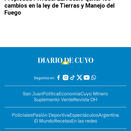
cambios en la ley de Tierras y Manejo del
Fuego
Seguinos en:
San Juan
Política
Economía
Cuyo Minero
Suplemento Verde
Revista OH
Policiales
Pasión Deportiva
Espectáculos
Argentina
El Mundo
Recetas
En las redes