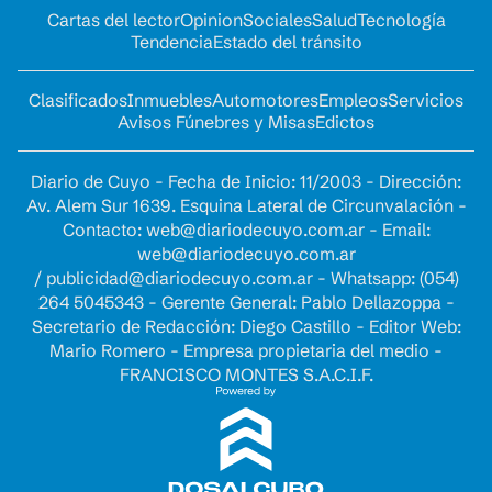
Cartas del lector
Opinion
Sociales
Salud
Tecnología
Tendencia
Estado del tránsito
Clasificados
Inmuebles
Automotores
Empleos
Servicios
Avisos Fúnebres y Misas
Edictos
Diario de Cuyo - Fecha de Inicio: 11/2003 - Dirección:
Av. Alem Sur 1639. Esquina Lateral de Circunvalación -
Contacto:
web@diariodecuyo.com.ar
- Email:
web@diariodecuyo.com.ar
/
publicidad@diariodecuyo.com.ar
-
Whatsapp: (054)
264 5045343 - Gerente General: Pablo Dellazoppa -
Secretario de Redacción: Diego Castillo - Editor Web:
Mario Romero - Empresa propietaria del medio -
FRANCISCO MONTES S.A.C.I.F.