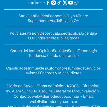
Seguinos en:
San Juan
Política
Economía
Cuyo Minero
Suplemento Verde
Revista OH
Policiales
Pasión Deportiva
Espectáculos
Argentina
El Mundo
Recetas
En las redes
Cartas del lector
Opinion
Sociales
Salud
Tecnología
Tendencia
Estado del tránsito
Clasificados
Inmuebles
Automotores
Empleos
Servicios
Avisos Fúnebres y Misas
Edictos
Diario de Cuyo - Fecha de Inicio: 11/2003 - Dirección:
Av. Alem Sur 1639. Esquina Lateral de Circunvalación -
Contacto:
web@diariodecuyo.com.ar
- Email:
web@diariodecuyo.com.ar
/
publicidad@diariodecuyo.com.ar
-
Whatsapp: (054)