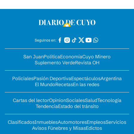
Seguinos en:
San Juan
Política
Economía
Cuyo Minero
Suplemento Verde
Revista OH
Policiales
Pasión Deportiva
Espectáculos
Argentina
El Mundo
Recetas
En las redes
Cartas del lector
Opinion
Sociales
Salud
Tecnología
Tendencia
Estado del tránsito
Clasificados
Inmuebles
Automotores
Empleos
Servicios
Avisos Fúnebres y Misas
Edictos