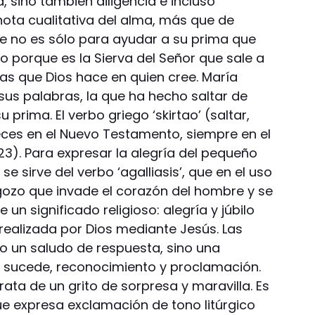
, sino también diligencia e incluso
nota cualitativa del alma, más que de
je no es sólo para ayudar a su prima que
no porque es la Sierva del Señor que sale a
las que Dios hace en quien cree. María
 sus palabras, la que ha hecho saltar de
u prima. El verbo griego ‘skirtao’ (saltar,
eces en el Nuevo Testamento, siempre en el
,23). Para expresar la alegría del pequeño
se sirve del verbo ‘agalliasis’, que en el uso
 gozo que invade el corazón del hombre y se
e un significado religioso: alegría y júbilo
realizada por Dios mediante Jesús. Las
lo un saludo de respuesta, sino una
e sucede, reconocimiento y proclamación.
trata de un grito de sorpresa y maravilla. Es
ue expresa exclamación de tono litúrgico