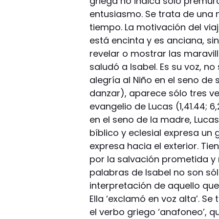
griega no indica sólo premura
entusiasmo. Se trata de una 
tiempo. La motivación del via
está encinta y es anciana, si
revelar o mostrar las maravil
saludó a Isabel. Es su voz, no
alegría al Niño en el seno de s
danzar), aparece sólo tres v
evangelio de Lucas (1,41.44; 6
en el seno de la madre, Lucas 
bíblico y eclesial expresa un
expresa hacia el exterior. Tien
por la salvación prometida y 
palabras de Isabel no son só
interpretación de aquello qu
Ella ‘exclamó en voz alta’. Se 
el verbo griego ‘anafoneo’, q