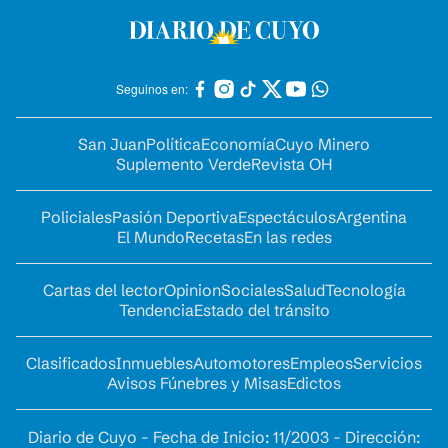
Seguinos en:
San Juan
Política
Economía
Cuyo Minero
Suplemento Verde
Revista OH
Policiales
Pasión Deportiva
Espectáculos
Argentina
El Mundo
Recetas
En las redes
Cartas del lector
Opinion
Sociales
Salud
Tecnología
Tendencia
Estado del tránsito
Clasificados
Inmuebles
Automotores
Empleos
Servicios
Avisos Fúnebres y Misas
Edictos
Diario de Cuyo - Fecha de Inicio: 11/2003 - Dirección: