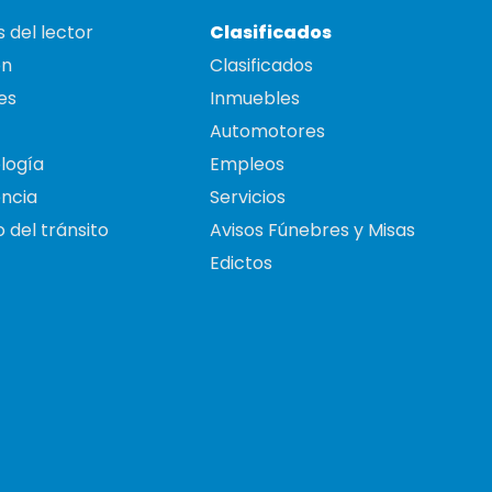
 del lector
Clasificados
on
Clasificados
es
Inmuebles
Automotores
logía
Empleos
ncia
Servicios
 del tránsito
Avisos Fúnebres y Misas
Edictos