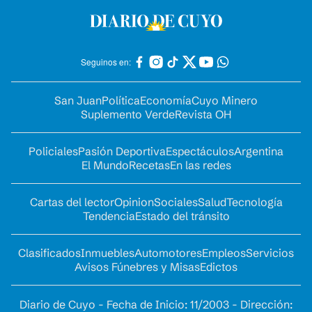
Seguinos en:
San Juan
Política
Economía
Cuyo Minero
Suplemento Verde
Revista OH
Policiales
Pasión Deportiva
Espectáculos
Argentina
El Mundo
Recetas
En las redes
Cartas del lector
Opinion
Sociales
Salud
Tecnología
Tendencia
Estado del tránsito
Clasificados
Inmuebles
Automotores
Empleos
Servicios
Avisos Fúnebres y Misas
Edictos
Diario de Cuyo - Fecha de Inicio: 11/2003 - Dirección: