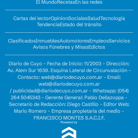
El Mundo
Recetas
En las redes
Cartas del lector
Opinion
Sociales
Salud
Tecnología
Tendencia
Estado del tránsito
Clasificados
Inmuebles
Automotores
Empleos
Servicios
Avisos Fúnebres y Misas
Edictos
Diario de Cuyo - Fecha de Inicio: 11/2003 - Dirección:
Av. Alem Sur 1639. Esquina Lateral de Circunvalación -
Contacto:
web@diariodecuyo.com.ar
- Email:
web@diariodecuyo.com.ar
/
publicidad@diariodecuyo.com.ar
-
Whatsapp: (054)
264 5045343 - Gerente General: Pablo Dellazoppa -
Secretario de Redacción: Diego Castillo - Editor Web:
Mario Romero - Empresa propietaria del medio -
FRANCISCO MONTES S.A.C.I.F.