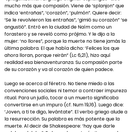
mucho más que compasión. Viene de ‘splanjon” que
indica ‘entrañas”, ‘corazón”, ‘pulmón”. Quiere decir:
‘Se le revolvieron las entrañas”, ‘gimió su corazón” ‘se
angustió”. Entró en la ciudad de Naím como un
forastero y se reveló como prójimo. Y le dijo a la
mujer: ‘no llores”, porque la muerte no tiene jamás la
última palabra. El que había dicho: ‘Felices los que
ahora lloran, porque reirán” (Lc 6,21), hizo aquí
realidad esa bienaventuranza. Su compasión parte
de su corazón y va al corazón de quien padece.
Luego se acerca al féretro. No tiene miedo a las
convenciones sociales ni temor a contraer impureza
ritual. Para un judío, tocar a un muerto significaba
convertirse en un impuro (cf. Num 19,16). Luego dice:
‘Joven, a ti te digo, levántate”. El verbo griego alude a
la resurrección. Su palabra es más potente que la
muerte. Al decir de Shakespeare: ‘hay que darle