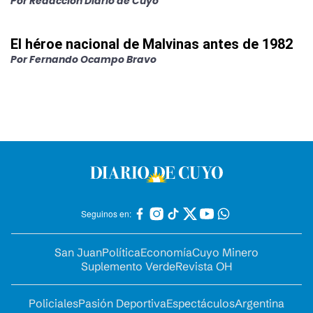
Por
Redacción Diario de Cuyo
El héroe nacional de Malvinas antes de 1982
Por
Fernando Ocampo Bravo
Seguinos en:
San Juan
Política
Economía
Cuyo Minero
Suplemento Verde
Revista OH
Policiales
Pasión Deportiva
Espectáculos
Argentina