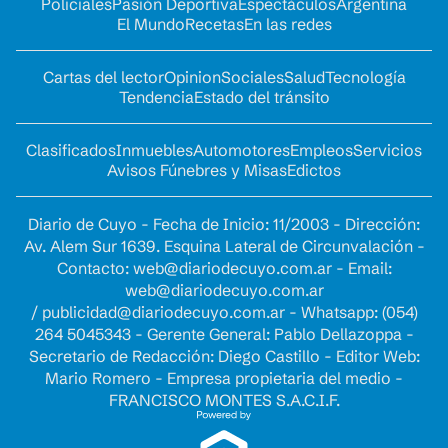
Policiales
Pasión Deportiva
Espectáculos
Argentina
El Mundo
Recetas
En las redes
Cartas del lector
Opinion
Sociales
Salud
Tecnología
Tendencia
Estado del tránsito
Clasificados
Inmuebles
Automotores
Empleos
Servicios
Avisos Fúnebres y Misas
Edictos
Diario de Cuyo - Fecha de Inicio: 11/2003 - Dirección:
Av. Alem Sur 1639. Esquina Lateral de Circunvalación -
Contacto:
web@diariodecuyo.com.ar
- Email:
web@diariodecuyo.com.ar
/
publicidad@diariodecuyo.com.ar
-
Whatsapp: (054)
264 5045343 - Gerente General: Pablo Dellazoppa -
Secretario de Redacción: Diego Castillo - Editor Web:
Mario Romero - Empresa propietaria del medio -
FRANCISCO MONTES S.A.C.I.F.