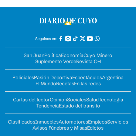
Seguinos en:
San Juan
Política
Economía
Cuyo Minero
Suplemento Verde
Revista OH
Policiales
Pasión Deportiva
Espectáculos
Argentina
El Mundo
Recetas
En las redes
Cartas del lector
Opinion
Sociales
Salud
Tecnología
Tendencia
Estado del tránsito
Clasificados
Inmuebles
Automotores
Empleos
Servicios
Avisos Fúnebres y Misas
Edictos