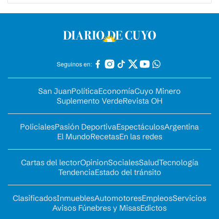
Seguinos en:
San Juan
Política
Economía
Cuyo Minero
Suplemento Verde
Revista OH
Policiales
Pasión Deportiva
Espectáculos
Argentina
El Mundo
Recetas
En las redes
Cartas del lector
Opinion
Sociales
Salud
Tecnología
Tendencia
Estado del tránsito
Clasificados
Inmuebles
Automotores
Empleos
Servicios
Avisos Fúnebres y Misas
Edictos