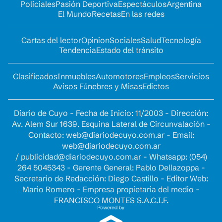
Policiales
Pasión Deportiva
Espectáculos
Argentina
El Mundo
Recetas
En las redes
Cartas del lector
Opinion
Sociales
Salud
Tecnología
Tendencia
Estado del tránsito
Clasificados
Inmuebles
Automotores
Empleos
Servicios
Avisos Fúnebres y Misas
Edictos
Diario de Cuyo - Fecha de Inicio: 11/2003 - Dirección:
Av. Alem Sur 1639. Esquina Lateral de Circunvalación -
Contacto:
web@diariodecuyo.com.ar
- Email:
web@diariodecuyo.com.ar
/
publicidad@diariodecuyo.com.ar
-
Whatsapp: (054)
264 5045343 - Gerente General: Pablo Dellazoppa -
Secretario de Redacción: Diego Castillo - Editor Web:
Mario Romero - Empresa propietaria del medio -
FRANCISCO MONTES S.A.C.I.F.