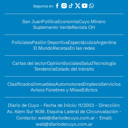
Seguinos en:
San Juan
Política
Economía
Cuyo Minero
Suplemento Verde
Revista OH
Policiales
Pasión Deportiva
Espectáculos
Argentina
El Mundo
Recetas
En las redes
Cartas del lector
Opinion
Sociales
Salud
Tecnología
Tendencia
Estado del tránsito
Clasificados
Inmuebles
Automotores
Empleos
Servicios
Avisos Fúnebres y Misas
Edictos
Diario de Cuyo - Fecha de Inicio: 11/2003 - Dirección:
Av. Alem Sur 1639. Esquina Lateral de Circunvalación -
Contacto:
web@diariodecuyo.com.ar
- Email:
web@diariodecuyo.com.ar