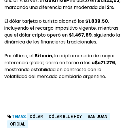
oficial. A su vez, el
dólar MEP
se ubicó en
$1.422,03
,
marcando una diferencia más moderada del
2%
.
El dólar tarjeta o turista alcanzó los
$1.839,50
,
incluyendo el recargo impositivo vigente, mientras
que el dólar cripto operó en
$1.467,89
, siguiendo la
dinámica de los financieros tradicionales.
Por último, el
Bitcoin
, la criptomoneda de mayor
referencia global, cerró en torno a los
u$s71.276
,
mostrando estabilidad en contraste con la
volatilidad del mercado cambiario argentino.
TEMAS:
DÓLAR
DÓLAR BLUE HOY
SAN JUAN
OFICIAL