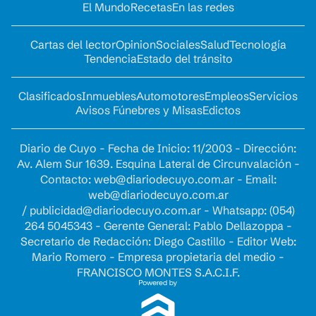
El Mundo
Recetas
En las redes
Cartas del lector
Opinion
Sociales
Salud
Tecnología
Tendencia
Estado del tránsito
Clasificados
Inmuebles
Automotores
Empleos
Servicios
Avisos Fúnebres y Misas
Edictos
Diario de Cuyo - Fecha de Inicio: 11/2003 - Dirección:
Av. Alem Sur 1639. Esquina Lateral de Circunvalación -
Contacto:
web@diariodecuyo.com.ar
- Email:
web@diariodecuyo.com.ar
/
publicidad@diariodecuyo.com.ar
-
Whatsapp: (054)
264 5045343 - Gerente General: Pablo Dellazoppa -
Secretario de Redacción: Diego Castillo - Editor Web:
Mario Romero - Empresa propietaria del medio -
FRANCISCO MONTES S.A.C.I.F.