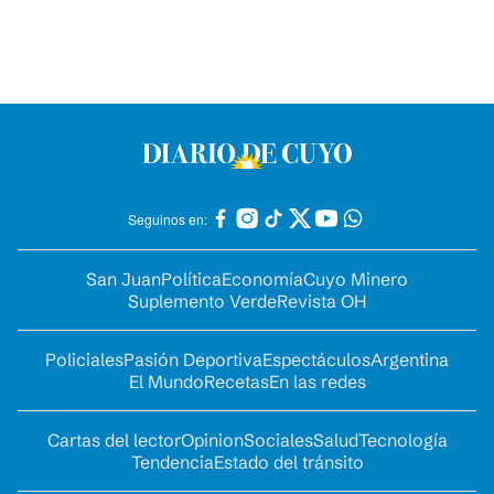
Seguinos en:
San Juan
Política
Economía
Cuyo Minero
Suplemento Verde
Revista OH
Policiales
Pasión Deportiva
Espectáculos
Argentina
El Mundo
Recetas
En las redes
Cartas del lector
Opinion
Sociales
Salud
Tecnología
Tendencia
Estado del tránsito