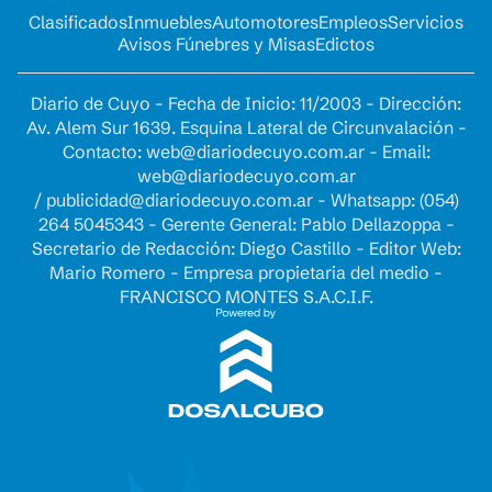
Clasificados
Inmuebles
Automotores
Empleos
Servicios
Avisos Fúnebres y Misas
Edictos
Diario de Cuyo - Fecha de Inicio: 11/2003 - Dirección:
Av. Alem Sur 1639. Esquina Lateral de Circunvalación -
Contacto:
web@diariodecuyo.com.ar
- Email:
web@diariodecuyo.com.ar
/
publicidad@diariodecuyo.com.ar
-
Whatsapp: (054)
264 5045343 - Gerente General: Pablo Dellazoppa -
Secretario de Redacción: Diego Castillo - Editor Web:
Mario Romero - Empresa propietaria del medio -
FRANCISCO MONTES S.A.C.I.F.