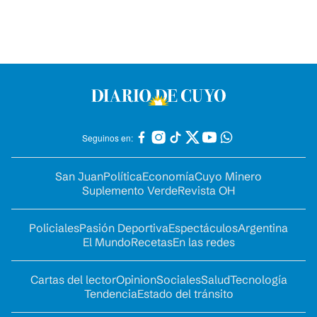
Seguinos en:
San Juan
Política
Economía
Cuyo Minero
Suplemento Verde
Revista OH
Policiales
Pasión Deportiva
Espectáculos
Argentina
El Mundo
Recetas
En las redes
Cartas del lector
Opinion
Sociales
Salud
Tecnología
Tendencia
Estado del tránsito