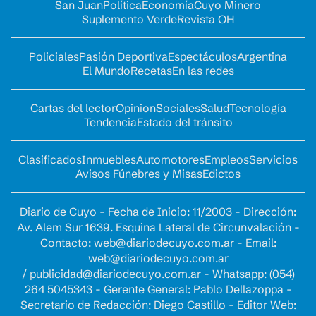
San Juan
Política
Economía
Cuyo Minero
Suplemento Verde
Revista OH
Policiales
Pasión Deportiva
Espectáculos
Argentina
El Mundo
Recetas
En las redes
Cartas del lector
Opinion
Sociales
Salud
Tecnología
Tendencia
Estado del tránsito
Clasificados
Inmuebles
Automotores
Empleos
Servicios
Avisos Fúnebres y Misas
Edictos
Diario de Cuyo - Fecha de Inicio: 11/2003 - Dirección:
Av. Alem Sur 1639. Esquina Lateral de Circunvalación -
Contacto:
web@diariodecuyo.com.ar
- Email:
web@diariodecuyo.com.ar
/
publicidad@diariodecuyo.com.ar
-
Whatsapp: (054)
264 5045343 - Gerente General: Pablo Dellazoppa -
Secretario de Redacción: Diego Castillo - Editor Web: