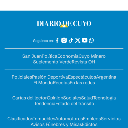
Seguinos en:
San Juan
Política
Economía
Cuyo Minero
Suplemento Verde
Revista OH
Policiales
Pasión Deportiva
Espectáculos
Argentina
El Mundo
Recetas
En las redes
Cartas del lector
Opinion
Sociales
Salud
Tecnología
Tendencia
Estado del tránsito
Clasificados
Inmuebles
Automotores
Empleos
Servicios
Avisos Fúnebres y Misas
Edictos