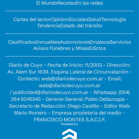
El Mundo
Recetas
En las redes
Cartas del lector
Opinion
Sociales
Salud
Tecnología
Tendencia
Estado del tránsito
Clasificados
Inmuebles
Automotores
Empleos
Servicios
Avisos Fúnebres y Misas
Edictos
Diario de Cuyo - Fecha de Inicio: 11/2003 - Dirección:
Av. Alem Sur 1639. Esquina Lateral de Circunvalación -
Contacto:
web@diariodecuyo.com.ar
- Email:
web@diariodecuyo.com.ar
/
publicidad@diariodecuyo.com.ar
-
Whatsapp: (054)
264 5045343 - Gerente General: Pablo Dellazoppa -
Secretario de Redacción: Diego Castillo - Editor Web:
Mario Romero - Empresa propietaria del medio -
FRANCISCO MONTES S.A.C.I.F.