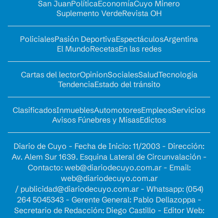
San Juan
Política
Economía
Cuyo Minero
Suplemento Verde
Revista OH
Policiales
Pasión Deportiva
Espectáculos
Argentina
El Mundo
Recetas
En las redes
Cartas del lector
Opinion
Sociales
Salud
Tecnología
Tendencia
Estado del tránsito
Clasificados
Inmuebles
Automotores
Empleos
Servicios
Avisos Fúnebres y Misas
Edictos
Diario de Cuyo - Fecha de Inicio: 11/2003 - Dirección:
Av. Alem Sur 1639. Esquina Lateral de Circunvalación -
Contacto:
web@diariodecuyo.com.ar
- Email:
web@diariodecuyo.com.ar
/
publicidad@diariodecuyo.com.ar
-
Whatsapp: (054)
264 5045343 - Gerente General: Pablo Dellazoppa -
Secretario de Redacción: Diego Castillo - Editor Web: