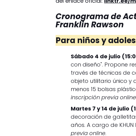
del enlace oficial:
linktr.ee/
Cronograma de Act
Franklin Rawson
Para niños y adole
Sábado 4 de julio (15:0
con diseño". Propone res
través de técnicas de co
objeto utilitario único 
menos 15 bolsas plástic
inscripción previa online
Martes 7 y 14 de julio (
decoración de galletitas
años. A cargo de KHUN Pa
previa online
.