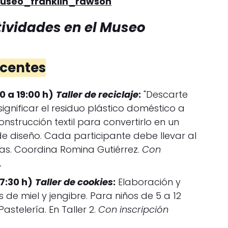
museo_franklin_rawson
ividades en el Museo
scentes
0 a 19:00 h)
Taller de reciclaje
:
"Descarte
ignificar el residuo plástico doméstico a
nstrucción textil para convertirlo en un
y de diseño. Cada participante debe llevar al
as. Coordina Romina Gutiérrez.
Con
.
17:30 h)
Taller de cookies
:
Elaboración y
 de miel y jengibre. Para niños de 5 a 12
stelería. En Taller 2.
Con inscripción