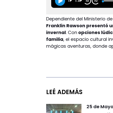
1
1.5
10
10
Dependiente del Ministerio de
Franklin Rawson presentó u
invernal
. Con
opciones lúdic
familia
, el espacio cultural i
mágicas aventuras, donde apr
LEÉ ADEMÁS
25 de Mayo 