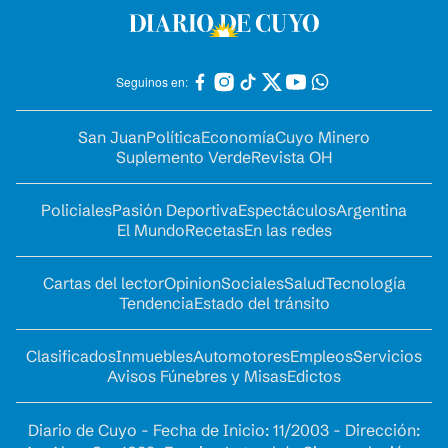
Seguinos en:
San Juan
Política
Economía
Cuyo Minero
Suplemento Verde
Revista OH
Policiales
Pasión Deportiva
Espectáculos
Argentina
El Mundo
Recetas
En las redes
Cartas del lector
Opinion
Sociales
Salud
Tecnología
Tendencia
Estado del tránsito
Clasificados
Inmuebles
Automotores
Empleos
Servicios
Avisos Fúnebres y Misas
Edictos
Diario de Cuyo - Fecha de Inicio: 11/2003 - Dirección: