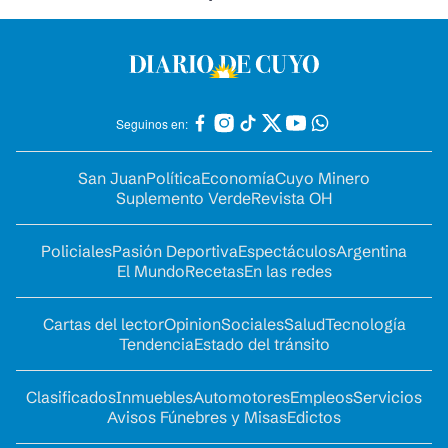
Seguinos en:
San Juan
Política
Economía
Cuyo Minero
Suplemento Verde
Revista OH
Policiales
Pasión Deportiva
Espectáculos
Argentina
El Mundo
Recetas
En las redes
Cartas del lector
Opinion
Sociales
Salud
Tecnología
Tendencia
Estado del tránsito
Clasificados
Inmuebles
Automotores
Empleos
Servicios
Avisos Fúnebres y Misas
Edictos