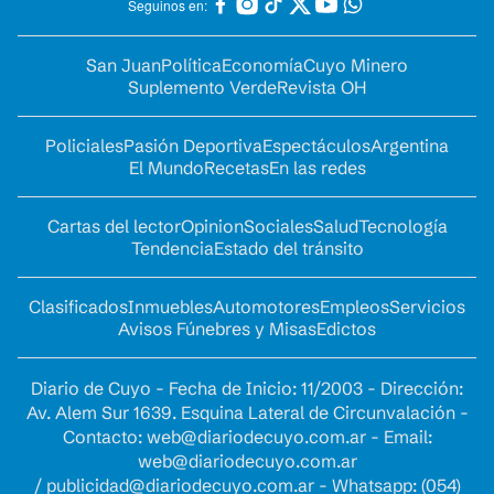
Seguinos en:
San Juan
Política
Economía
Cuyo Minero
Suplemento Verde
Revista OH
Policiales
Pasión Deportiva
Espectáculos
Argentina
El Mundo
Recetas
En las redes
Cartas del lector
Opinion
Sociales
Salud
Tecnología
Tendencia
Estado del tránsito
Clasificados
Inmuebles
Automotores
Empleos
Servicios
Avisos Fúnebres y Misas
Edictos
Diario de Cuyo - Fecha de Inicio: 11/2003 - Dirección:
Av. Alem Sur 1639. Esquina Lateral de Circunvalación -
Contacto:
web@diariodecuyo.com.ar
- Email:
web@diariodecuyo.com.ar
/
publicidad@diariodecuyo.com.ar
-
Whatsapp: (054)