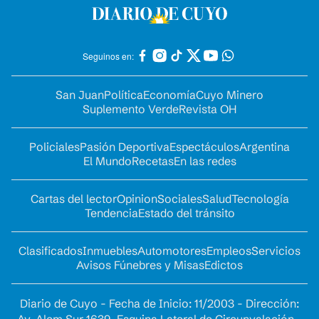
Seguinos en:
San Juan
Política
Economía
Cuyo Minero
Suplemento Verde
Revista OH
Policiales
Pasión Deportiva
Espectáculos
Argentina
El Mundo
Recetas
En las redes
Cartas del lector
Opinion
Sociales
Salud
Tecnología
Tendencia
Estado del tránsito
Clasificados
Inmuebles
Automotores
Empleos
Servicios
Avisos Fúnebres y Misas
Edictos
Diario de Cuyo - Fecha de Inicio: 11/2003 - Dirección: