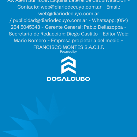
Av. Alem Sur 1639. Esquina Lateral de Circunvalación -
Contacto:
web@diariodecuyo.com.ar
- Email:
web@diariodecuyo.com.ar
/
publicidad@diariodecuyo.com.ar
-
Whatsapp: (054)
264 5045343 - Gerente General: Pablo Dellazoppa -
Secretario de Redacción: Diego Castillo - Editor Web:
Mario Romero - Empresa propietaria del medio -
FRANCISCO MONTES S.A.C.I.F.