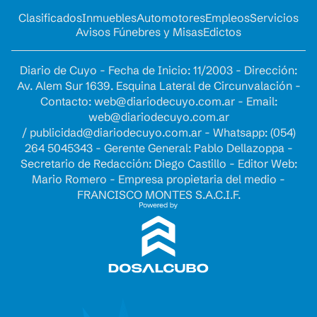
Clasificados
Inmuebles
Automotores
Empleos
Servicios
Avisos Fúnebres y Misas
Edictos
Diario de Cuyo - Fecha de Inicio: 11/2003 - Dirección:
Av. Alem Sur 1639. Esquina Lateral de Circunvalación -
Contacto:
web@diariodecuyo.com.ar
- Email:
web@diariodecuyo.com.ar
/
publicidad@diariodecuyo.com.ar
-
Whatsapp: (054)
264 5045343 - Gerente General: Pablo Dellazoppa -
Secretario de Redacción: Diego Castillo - Editor Web:
Mario Romero - Empresa propietaria del medio -
FRANCISCO MONTES S.A.C.I.F.