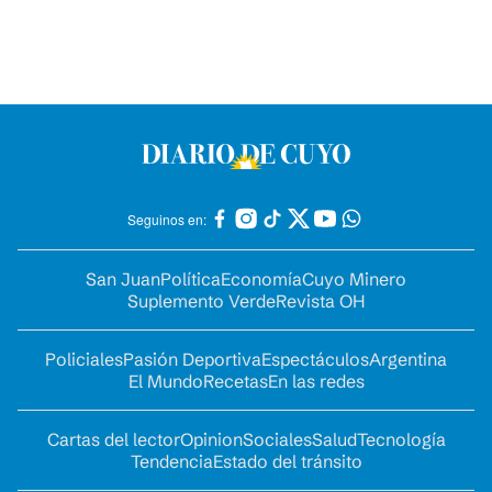
Seguinos en:
San Juan
Política
Economía
Cuyo Minero
Suplemento Verde
Revista OH
Policiales
Pasión Deportiva
Espectáculos
Argentina
El Mundo
Recetas
En las redes
Cartas del lector
Opinion
Sociales
Salud
Tecnología
Tendencia
Estado del tránsito