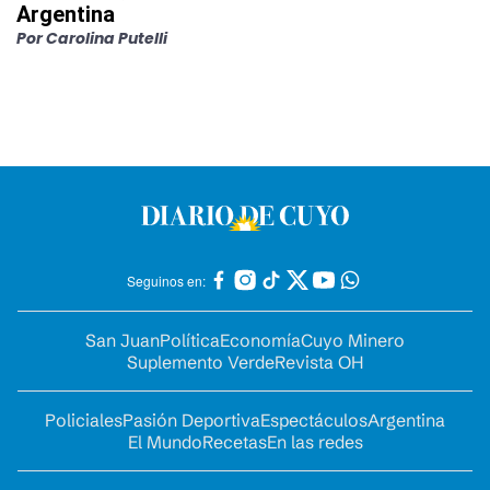
Argentina
Por
Carolina Putelli
Seguinos en:
San Juan
Política
Economía
Cuyo Minero
Suplemento Verde
Revista OH
Policiales
Pasión Deportiva
Espectáculos
Argentina
El Mundo
Recetas
En las redes