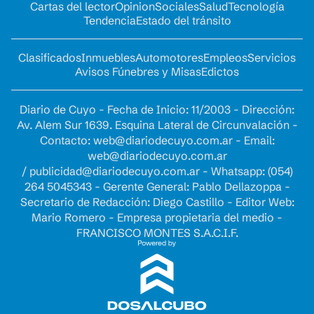
Cartas del lector
Opinion
Sociales
Salud
Tecnología
Tendencia
Estado del tránsito
Clasificados
Inmuebles
Automotores
Empleos
Servicios
Avisos Fúnebres y Misas
Edictos
Diario de Cuyo - Fecha de Inicio: 11/2003 - Dirección:
Av. Alem Sur 1639. Esquina Lateral de Circunvalación -
Contacto:
web@diariodecuyo.com.ar
- Email:
web@diariodecuyo.com.ar
/
publicidad@diariodecuyo.com.ar
-
Whatsapp: (054)
264 5045343 - Gerente General: Pablo Dellazoppa -
Secretario de Redacción: Diego Castillo - Editor Web:
Mario Romero - Empresa propietaria del medio -
FRANCISCO MONTES S.A.C.I.F.