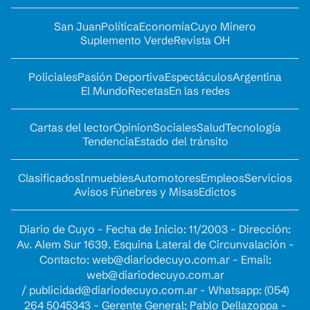
San Juan
Política
Economía
Cuyo Minero
Suplemento Verde
Revista OH
Policiales
Pasión Deportiva
Espectáculos
Argentina
El Mundo
Recetas
En las redes
Cartas del lector
Opinion
Sociales
Salud
Tecnología
Tendencia
Estado del tránsito
Clasificados
Inmuebles
Automotores
Empleos
Servicios
Avisos Fúnebres y Misas
Edictos
Diario de Cuyo - Fecha de Inicio: 11/2003 - Dirección:
Av. Alem Sur 1639. Esquina Lateral de Circunvalación -
Contacto:
web@diariodecuyo.com.ar
- Email:
web@diariodecuyo.com.ar
/
publicidad@diariodecuyo.com.ar
-
Whatsapp: (054)
264 5045343 - Gerente General: Pablo Dellazoppa -