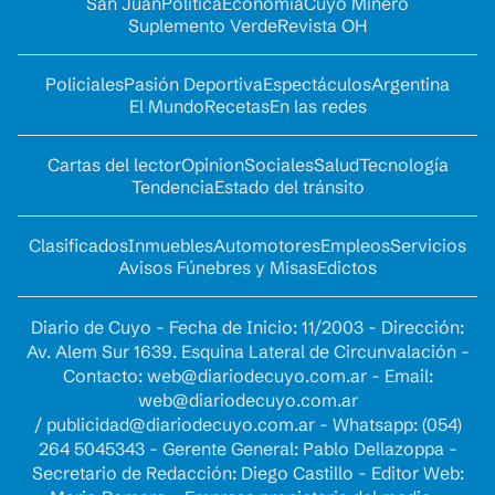
San Juan
Política
Economía
Cuyo Minero
Suplemento Verde
Revista OH
Policiales
Pasión Deportiva
Espectáculos
Argentina
El Mundo
Recetas
En las redes
Cartas del lector
Opinion
Sociales
Salud
Tecnología
Tendencia
Estado del tránsito
Clasificados
Inmuebles
Automotores
Empleos
Servicios
Avisos Fúnebres y Misas
Edictos
Diario de Cuyo - Fecha de Inicio: 11/2003 - Dirección:
Av. Alem Sur 1639. Esquina Lateral de Circunvalación -
Contacto:
web@diariodecuyo.com.ar
- Email:
web@diariodecuyo.com.ar
/
publicidad@diariodecuyo.com.ar
-
Whatsapp: (054)
264 5045343 - Gerente General: Pablo Dellazoppa -
Secretario de Redacción: Diego Castillo - Editor Web: