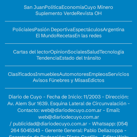
San Juan
Política
Economía
Cuyo Minero
Suplemento Verde
Revista OH
Policiales
Pasión Deportiva
Espectáculos
Argentina
El Mundo
Recetas
En las redes
Cartas del lector
Opinion
Sociales
Salud
Tecnología
Tendencia
Estado del tránsito
Clasificados
Inmuebles
Automotores
Empleos
Servicios
Avisos Fúnebres y Misas
Edictos
Diario de Cuyo - Fecha de Inicio: 11/2003 - Dirección:
Av. Alem Sur 1639. Esquina Lateral de Circunvalación -
Contacto:
web@diariodecuyo.com.ar
- Email:
web@diariodecuyo.com.ar
/
publicidad@diariodecuyo.com.ar
-
Whatsapp: (054)
264 5045343 - Gerente General: Pablo Dellazoppa -
Secretario de Redacción: Diego Castillo - Editor Web: