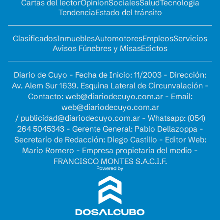
Cartas del lector
Opinion
Sociales
Salud
Tecnología
Tendencia
Estado del tránsito
Clasificados
Inmuebles
Automotores
Empleos
Servicios
Avisos Fúnebres y Misas
Edictos
Diario de Cuyo - Fecha de Inicio: 11/2003 - Dirección:
Av. Alem Sur 1639. Esquina Lateral de Circunvalación -
Contacto:
web@diariodecuyo.com.ar
- Email:
web@diariodecuyo.com.ar
/
publicidad@diariodecuyo.com.ar
-
Whatsapp: (054)
264 5045343 - Gerente General: Pablo Dellazoppa -
Secretario de Redacción: Diego Castillo - Editor Web:
Mario Romero - Empresa propietaria del medio -
FRANCISCO MONTES S.A.C.I.F.