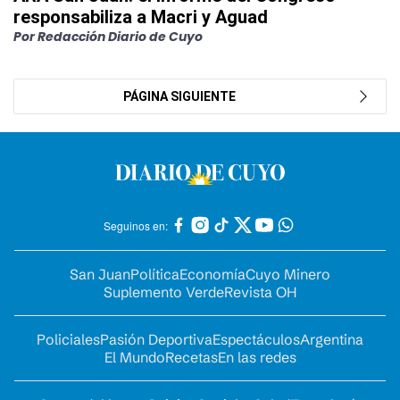
responsabiliza a Macri y Aguad
Por Redacción Diario de Cuyo
PÁGINA SIGUIENTE
Seguinos en:
San Juan
Política
Economía
Cuyo Minero
Suplemento Verde
Revista OH
Policiales
Pasión Deportiva
Espectáculos
Argentina
El Mundo
Recetas
En las redes