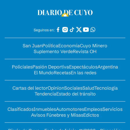
Seguinos en:
San Juan
Política
Economía
Cuyo Minero
Suplemento Verde
Revista OH
Policiales
Pasión Deportiva
Espectáculos
Argentina
El Mundo
Recetas
En las redes
Cartas del lector
Opinion
Sociales
Salud
Tecnología
Tendencia
Estado del tránsito
Clasificados
Inmuebles
Automotores
Empleos
Servicios
Avisos Fúnebres y Misas
Edictos