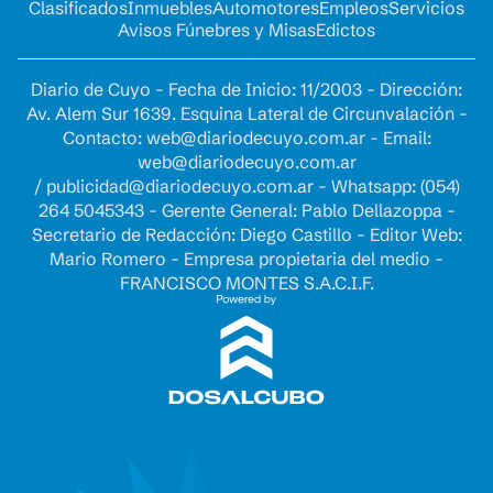
Clasificados
Inmuebles
Automotores
Empleos
Servicios
Avisos Fúnebres y Misas
Edictos
Diario de Cuyo - Fecha de Inicio: 11/2003 - Dirección:
Av. Alem Sur 1639. Esquina Lateral de Circunvalación -
Contacto:
web@diariodecuyo.com.ar
- Email:
web@diariodecuyo.com.ar
/
publicidad@diariodecuyo.com.ar
-
Whatsapp: (054)
264 5045343 - Gerente General: Pablo Dellazoppa -
Secretario de Redacción: Diego Castillo - Editor Web:
Mario Romero - Empresa propietaria del medio -
FRANCISCO MONTES S.A.C.I.F.