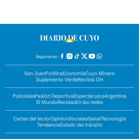
Seguinos en:
San Juan
Política
Economía
Cuyo Minero
Suplemento Verde
Revista OH
Policiales
Pasión Deportiva
Espectáculos
Argentina
El Mundo
Recetas
En las redes
Cartas del lector
Opinion
Sociales
Salud
Tecnología
Tendencia
Estado del tránsito