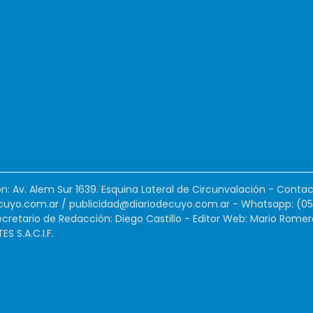
ión: Av. Alem Sur 1639. Esquina Lateral de Circunvalación - Contac
cuyo.com.ar
/
publicidad@diariodecuyo.com.ar
-
Whatsapp: (0
cretario de Redacción: Diego Castillo - Editor Web: Mario Romer
 S.A.C.I.F.