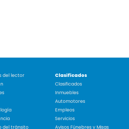
 del lector
Clasificados
on
Clasificados
es
Inmuebles
Automotores
logía
Empleos
ncia
Servicios
 del tránsito
Avisos Fúnebres y Misas