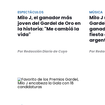
ESPECTÁCULOS
MÚSICA
Milo J, el ganador más
Milo J
joven del Gardel de Oro en
Gardel
la historia: "Me cambió la
ganad
vida"
fiesta
argen
Por Redacción Diario de Cuyo
Por Reda