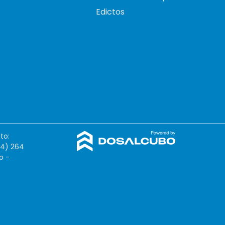
Edictos
to:
54) 264
o -