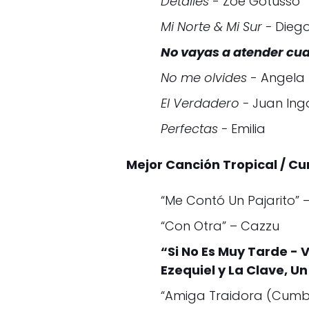
Detalles
- Zoe Gotusso
Mi Norte & Mi Sur -
Diego
No vayas a atender cu
No me olvides
- Angela 
El Verdadero -
Juan In
Perfectas -
Emilia
Mejor Canción Tropical / C
“Me Contó Un Pajarito” –
“Con Otra” – Cazzu
“Si No Es Muy Tarde - 
Ezequiel y La Clave, U
“Amiga Traidora (Cumbi