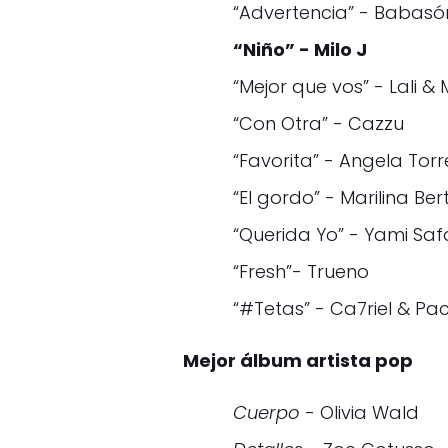
“Advertencia” - Babasó
“Niño” - Milo J
“Mejor que vos” - Lali &
“Con Otra” - Cazzu
“Favorita” - Angela Torr
“El gordo” - Marilina Ber
“Querida Yo” - Yami Saf
“Fresh”- Trueno
“#Tetas” - Ca7riel & P
Mejor álbum artista pop
Cuerpo
- Olivia Wald