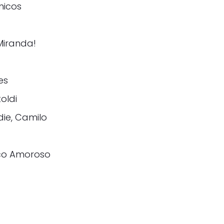
nicos
 Miranda!
es
toldi
die, Camilo
aco Amoroso