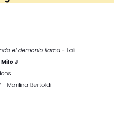
ando el demonio llama
- Lali
 Milo J
icos
I
- Marilina Bertoldi