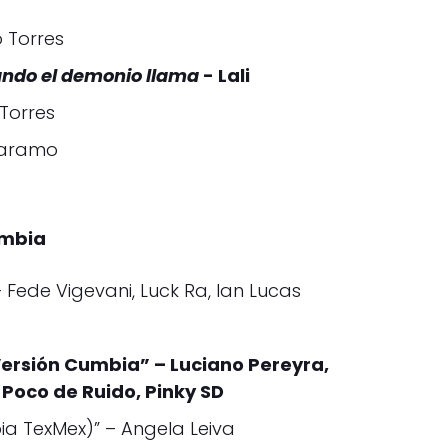
 Torres
ando el demonio llama
- Lali
Torres
garamo
umbia
 Fede Vigevani, Luck Ra, Ian Lucas
Versión Cumbia” – Luciano Pereyra,
n Poco de Ruido, Pinky SD
a TexMex)” – Angela Leiva