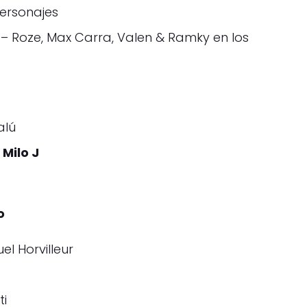
Personajes
” – Roze, Max Carra, Valen & Ramky en los
alú
 Milo J
o
l Horvilleur
ti