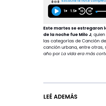
Escuchá la nota complet
1
1.5
10
10
Este martes se estregaron 
de la noche fue Milo J
, quien
las categorías de Canción de
canción urbana, entre otras,
año por
La vida era más cort
LEÉ ADEMÁS