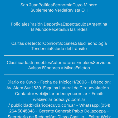
San Juan
Política
Economía
Cuyo Minero
Suplemento Verde
Revista OH
Policiales
Pasión Deportiva
Espectáculos
Argentina
El Mundo
Recetas
En las redes
Cartas del lector
Opinion
Sociales
Salud
Tecnología
Tendencia
Estado del tránsito
Clasificados
Inmuebles
Automotores
Empleos
Servicios
Avisos Fúnebres y Misas
Edictos
Diario de Cuyo - Fecha de Inicio: 11/2003 - Dirección:
Av. Alem Sur 1639. Esquina Lateral de Circunvalación -
Contacto:
web@diariodecuyo.com.ar
- Email:
web@diariodecuyo.com.ar
/
publicidad@diariodecuyo.com.ar
-
Whatsapp: (054)
264 5045343 - Gerente General: Pablo Dellazoppa -
Secretario de Redacción: Diego Castillo - Editor Web: