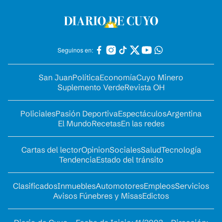
Seguinos en:
San Juan
Política
Economía
Cuyo Minero
Suplemento Verde
Revista OH
Policiales
Pasión Deportiva
Espectáculos
Argentina
El Mundo
Recetas
En las redes
Cartas del lector
Opinion
Sociales
Salud
Tecnología
Tendencia
Estado del tránsito
Clasificados
Inmuebles
Automotores
Empleos
Servicios
Avisos Fúnebres y Misas
Edictos