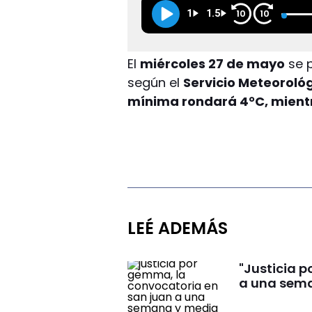
1
1.5
10
10
El
miércoles 27 de mayo
se p
según el
Servicio Meteoroló
mínima rondará 4°C, mientr
LEÉ ADEMÁS
"Justicia 
a una sema