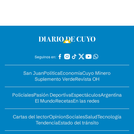
Seguinos en:
San Juan
Política
Economía
Cuyo Minero
Suplemento Verde
Revista OH
Policiales
Pasión Deportiva
Espectáculos
Argentina
El Mundo
Recetas
En las redes
Cartas del lector
Opinion
Sociales
Salud
Tecnología
Tendencia
Estado del tránsito