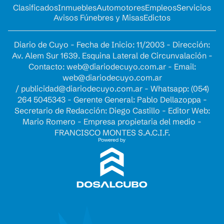
Clasificados
Inmuebles
Automotores
Empleos
Servicios
Avisos Fúnebres y Misas
Edictos
Diario de Cuyo - Fecha de Inicio: 11/2003 - Dirección:
Av. Alem Sur 1639. Esquina Lateral de Circunvalación -
Contacto:
web@diariodecuyo.com.ar
- Email:
web@diariodecuyo.com.ar
/
publicidad@diariodecuyo.com.ar
-
Whatsapp: (054)
264 5045343 - Gerente General: Pablo Dellazoppa -
Secretario de Redacción: Diego Castillo - Editor Web:
Mario Romero - Empresa propietaria del medio -
FRANCISCO MONTES S.A.C.I.F.