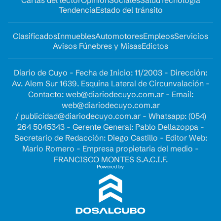
Tendencia
Estado del tránsito
Clasificados
Inmuebles
Automotores
Empleos
Servicios
Avisos Fúnebres y Misas
Edictos
Diario de Cuyo - Fecha de Inicio: 11/2003 - Dirección:
Av. Alem Sur 1639. Esquina Lateral de Circunvalación -
Contacto:
web@diariodecuyo.com.ar
- Email:
web@diariodecuyo.com.ar
/
publicidad@diariodecuyo.com.ar
-
Whatsapp: (054)
264 5045343 - Gerente General: Pablo Dellazoppa -
Secretario de Redacción: Diego Castillo - Editor Web:
Mario Romero - Empresa propietaria del medio -
FRANCISCO MONTES S.A.C.I.F.