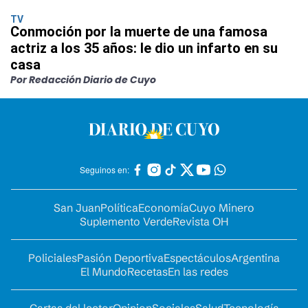
TV
Conmoción por la muerte de una famosa
actriz a los 35 años: le dio un infarto en su
casa
Por Redacción Diario de Cuyo
Seguinos en:
San Juan
Política
Economía
Cuyo Minero
Suplemento Verde
Revista OH
Policiales
Pasión Deportiva
Espectáculos
Argentina
El Mundo
Recetas
En las redes
Cartas del lector
Opinion
Sociales
Salud
Tecnología