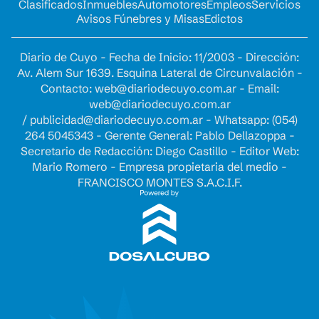
Clasificados
Inmuebles
Automotores
Empleos
Servicios
Avisos Fúnebres y Misas
Edictos
Diario de Cuyo - Fecha de Inicio: 11/2003 - Dirección:
Av. Alem Sur 1639. Esquina Lateral de Circunvalación -
Contacto:
web@diariodecuyo.com.ar
- Email:
web@diariodecuyo.com.ar
/
publicidad@diariodecuyo.com.ar
-
Whatsapp: (054)
264 5045343 - Gerente General: Pablo Dellazoppa -
Secretario de Redacción: Diego Castillo - Editor Web:
Mario Romero - Empresa propietaria del medio -
FRANCISCO MONTES S.A.C.I.F.