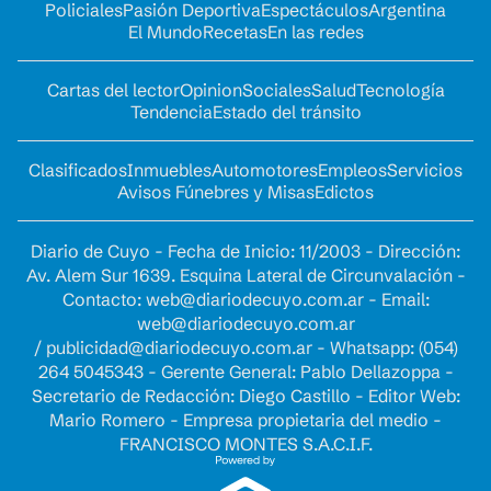
Policiales
Pasión Deportiva
Espectáculos
Argentina
El Mundo
Recetas
En las redes
Cartas del lector
Opinion
Sociales
Salud
Tecnología
Tendencia
Estado del tránsito
Clasificados
Inmuebles
Automotores
Empleos
Servicios
Avisos Fúnebres y Misas
Edictos
Diario de Cuyo - Fecha de Inicio: 11/2003 - Dirección:
Av. Alem Sur 1639. Esquina Lateral de Circunvalación -
Contacto:
web@diariodecuyo.com.ar
- Email:
web@diariodecuyo.com.ar
/
publicidad@diariodecuyo.com.ar
-
Whatsapp: (054)
264 5045343 - Gerente General: Pablo Dellazoppa -
Secretario de Redacción: Diego Castillo - Editor Web:
Mario Romero - Empresa propietaria del medio -
FRANCISCO MONTES S.A.C.I.F.