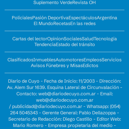
Suplemento Verde
Revista OH
Policiales
Pasión Deportiva
Espectáculos
Argentina
El Mundo
Recetas
En las redes
Cartas del lector
Opinion
Sociales
Salud
Tecnología
Tendencia
Estado del tránsito
Clasificados
Inmuebles
Automotores
Empleos
Servicios
Avisos Fúnebres y Misas
Edictos
Diario de Cuyo - Fecha de Inicio: 11/2003 - Dirección:
Av. Alem Sur 1639. Esquina Lateral de Circunvalación -
Contacto:
web@diariodecuyo.com.ar
- Email:
web@diariodecuyo.com.ar
/
publicidad@diariodecuyo.com.ar
-
Whatsapp: (054)
264 5045343 - Gerente General: Pablo Dellazoppa -
Secretario de Redacción: Diego Castillo - Editor Web:
Mario Romero - Empresa propietaria del medio -