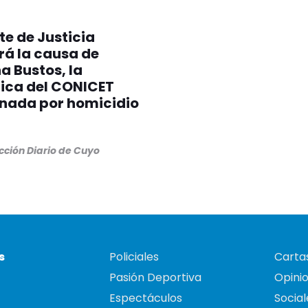
te de Justicia
rá la causa de
a Bustos, la
fica del CONICET
nada por homicidio
cción Diario de Cuyo
s
Policiales
Cartas
Pasión Deportiva
Opini
Espectáculos
Social