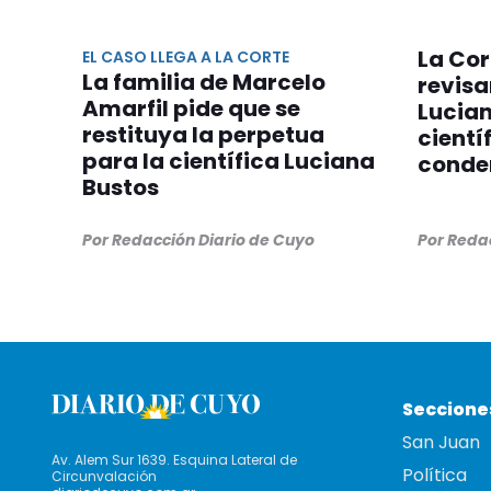
La Cor
EL CASO LLEGA A LA CORTE
La familia de Marcelo
revisa
Amarfil pide que se
Lucian
restituya la perpetua
cientí
para la científica Luciana
conde
Bustos
Por Redacción Diario de Cuyo
Por Reda
Seccione
San Juan
Av. Alem Sur 1639. Esquina Lateral de
Política
Circunvalación