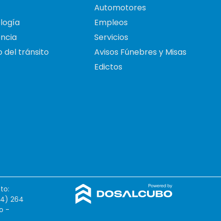
Automotores
logía
Empleos
ncia
Servicios
 del tránsito
Avisos Fúnebres y Misas
Edictos
to:
54) 264
o -