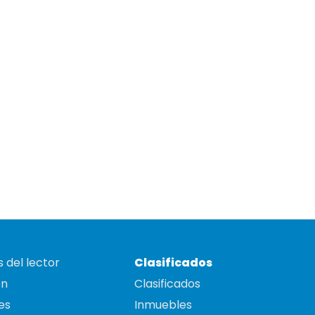
 del lector
Clasificados
on
Clasificados
es
Inmuebles