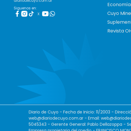
diariodecuyo.com.ar
Economía
Siguenos en:
Cuyo Mine
X
Suplemen
Revista O
Diario de Cuyo - Fecha de Inicio: 11/2003 - Direcc
web@diariodecuyo.com.ar
- Email:
web@diariode
5045343 - Gerente General: Pablo Dellazoppa - Se
Empresa propietaria del medio - FRANCISCO MONTES