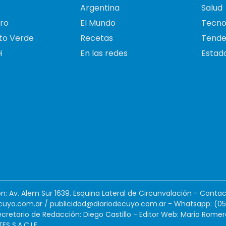
Argentina
Salud
ro
El Mundo
Tecno
to Verde
Recetas
Tende
H
En las redes
Estado
ión: Av. Alem Sur 1639. Esquina Lateral de Circunvalación - Contac
cuyo.com.ar
/
publicidad@diariodecuyo.com.ar
-
Whatsapp: (0
cretario de Redacción: Diego Castillo - Editor Web: Mario Romer
 S.A.C.I.F.