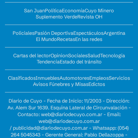
San Juan
Política
Economía
Cuyo Minero
Suplemento Verde
Revista OH
Policiales
Pasión Deportiva
Espectáculos
Argentina
El Mundo
Recetas
En las redes
Cartas del lector
Opinion
Sociales
Salud
Tecnología
Tendencia
Estado del tránsito
Clasificados
Inmuebles
Automotores
Empleos
Servicios
Avisos Fúnebres y Misas
Edictos
Diario de Cuyo - Fecha de Inicio: 11/2003 - Dirección:
Av. Alem Sur 1639. Esquina Lateral de Circunvalación -
Contacto:
web@diariodecuyo.com.ar
- Email:
web@diariodecuyo.com.ar
/
publicidad@diariodecuyo.com.ar
-
Whatsapp: (054)
264 5045343 - Gerente General: Pablo Dellazoppa -