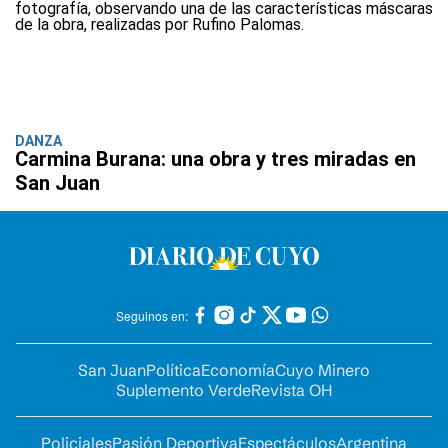
DANZA
Carmina Burana: una obra y tres miradas en
San Juan
Seguinos en:
San Juan
Política
Economía
Cuyo Minero
Suplemento Verde
Revista OH
Policiales
Pasión Deportiva
Espectáculos
Argentina