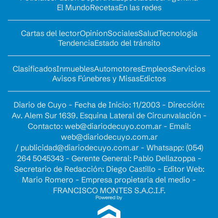
El Mundo
Recetas
En las redes
Cartas del lector
Opinion
Sociales
Salud
Tecnología
Tendencia
Estado del tránsito
Clasificados
Inmuebles
Automotores
Empleos
Servicios
Avisos Fúnebres y Misas
Edictos
Diario de Cuyo - Fecha de Inicio: 11/2003 - Dirección:
Av. Alem Sur 1639. Esquina Lateral de Circunvalación -
Contacto:
web@diariodecuyo.com.ar
- Email:
web@diariodecuyo.com.ar
/
publicidad@diariodecuyo.com.ar
-
Whatsapp: (054)
264 5045343 - Gerente General: Pablo Dellazoppa -
Secretario de Redacción: Diego Castillo - Editor Web:
Mario Romero - Empresa propietaria del medio -
FRANCISCO MONTES S.A.C.I.F.