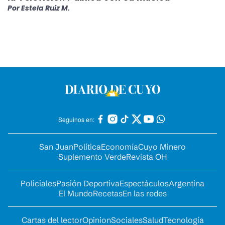
Por
Estela Ruiz M.
Seguinos en:
San Juan
Política
Economía
Cuyo Minero
Suplemento Verde
Revista OH
Policiales
Pasión Deportiva
Espectáculos
Argentina
El Mundo
Recetas
En las redes
Cartas del lector
Opinion
Sociales
Salud
Tecnología