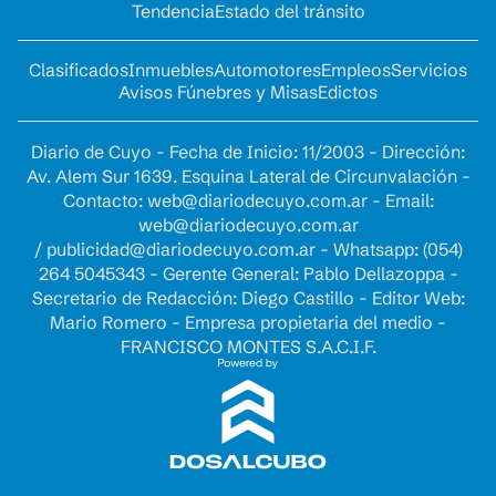
Tendencia
Estado del tránsito
Clasificados
Inmuebles
Automotores
Empleos
Servicios
Avisos Fúnebres y Misas
Edictos
Diario de Cuyo - Fecha de Inicio: 11/2003 - Dirección:
Av. Alem Sur 1639. Esquina Lateral de Circunvalación -
Contacto:
web@diariodecuyo.com.ar
- Email:
web@diariodecuyo.com.ar
/
publicidad@diariodecuyo.com.ar
-
Whatsapp: (054)
264 5045343 - Gerente General: Pablo Dellazoppa -
Secretario de Redacción: Diego Castillo - Editor Web:
Mario Romero - Empresa propietaria del medio -
FRANCISCO MONTES S.A.C.I.F.